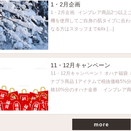
1・2月企画
1・2月企画 インプレア商品2つ以上ご購
機を使用してご自身の肌タイプに合わ
なる方はスタッフまで&#x […]
11・12月キャンペーン
11・12月キャンペーン！ オハナ福袋
ナプラ商品 1アイテムで税抜価格5%
格10%分のオハナ金券 インプレア商品
more