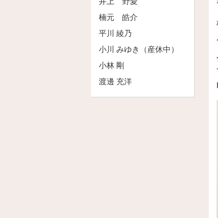
井上 野愛
楠元 皓介
平川 綾乃
小川 みゆき（産休中）
小林 剛
渡邊 充洋