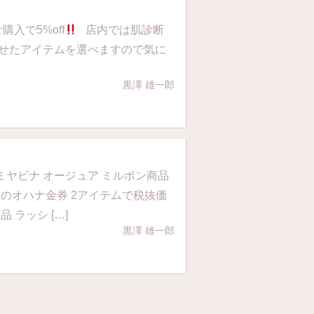
入で5%off
店内では肌診断
せたアイテムを選べますので気に
黒澤 雄一郎
 ミヤビナ オージュア ミルボン商品
分のオハナ金券 2アイテムで税抜価
 ラッシ […]
黒澤 雄一郎