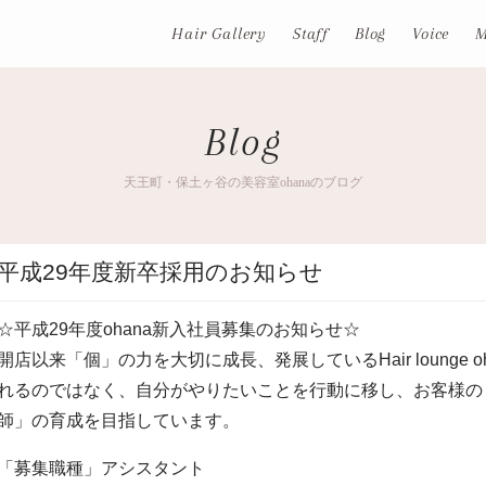
Hair Gallery
Staff
Blog
Voice
M
Blog
天王町・保土ヶ谷の美容室ohanaのブログ
平成29年度新卒採用のお知らせ
☆平成29年度ohana新入社員募集のお知らせ☆
開店以来「個」の力を大切に成長、発展しているHair lounge
れるのではなく、自分がやりたいことを行動に移し、お客様の
師」の育成を目指しています。
「募集職種」アシスタント