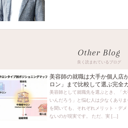
Other Blog
良く読まれているブログ
美容師の就職は大手か個人店
ロン」まで比較して選ぶ完全
美容師として就職先を選ぶとき、「大
いんだろう」と悩む人は少なくありま
を聞いても、それぞれメリット・デメ
ないのが現実です。 ただ、実 […]