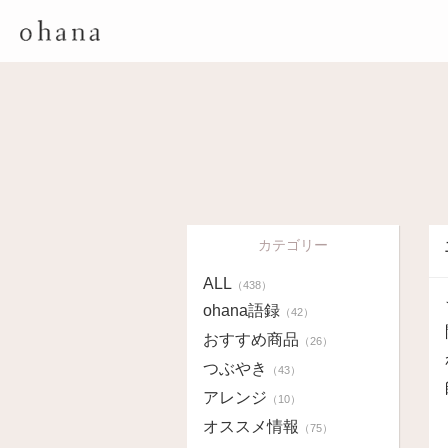
カテゴリー
ALL
（438）
ohana語録
（42）
おすすめ商品
（26）
つぶやき
（43）
アレンジ
（10）
オススメ情報
（75）