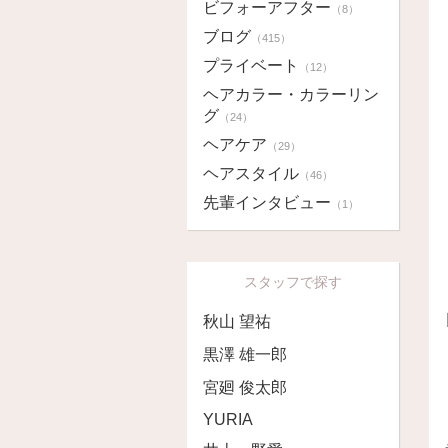
ビフォーアフター
（8）
ブログ
（415）
プライベート
（12）
ヘアカラー・カラーリン
グ
（24）
ヘアケア
（29）
ヘアスタイル
（46）
先輩インタビュー
（1）
スタッフで探す
秋山 望祐
黒澤 雄一郎
宮廻 俊太郎
YURIA