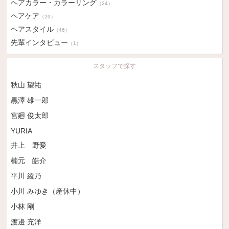
ヘアカラー・カラーリング
（24）
ヘアケア
（29）
ヘアスタイル
（46）
先輩インタビュー
（1）
スタッフで探す
秋山 望祐
黒澤 雄一郎
宮廻 俊太郎
YURIA
井上 野愛
楠元 皓介
平川 綾乃
小川 みゆき（産休中）
小林 剛
渡邊 充洋