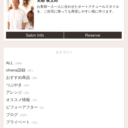
宮廻 俊太郎
お客様一人一人に合わせたオートクチュールスタイル
を、ご自宅に帰っても再現しやすい様に作ります。
Salon Info
Reserve
カテゴリー
ALL
（438）
ohana語録
（42）
おすすめ商品
（26）
つぶやき
（43）
アレンジ
（10）
オススメ情報
（75）
ビフォーアフター
（8）
ブログ
（415）
プライベート
（12）