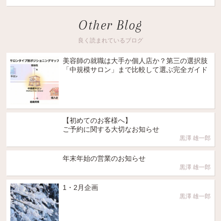
Other Blog
良く読まれているブログ
美容師の就職は大手か個人店か？第三の選択肢
「中規模サロン」まで比較して選ぶ完全ガイド
【初めてのお客様へ】
ご予約に関する大切なお知らせ
黒澤 雄一郎
年末年始の営業のお知らせ
黒澤 雄一郎
1・2月企画
黒澤 雄一郎