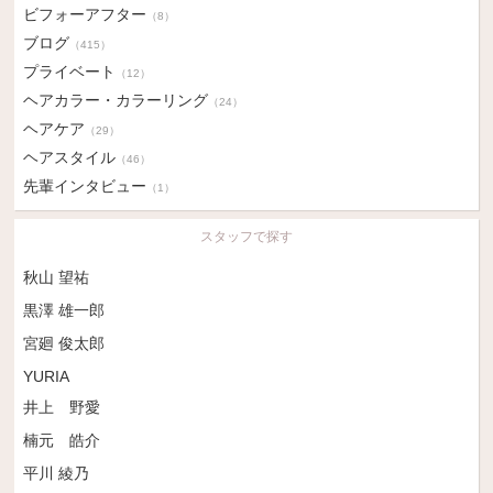
ビフォーアフター
（8）
ブログ
（415）
プライベート
（12）
ヘアカラー・カラーリング
（24）
ヘアケア
（29）
ヘアスタイル
（46）
先輩インタビュー
（1）
スタッフで探す
秋山 望祐
黒澤 雄一郎
宮廻 俊太郎
YURIA
井上 野愛
楠元 皓介
平川 綾乃