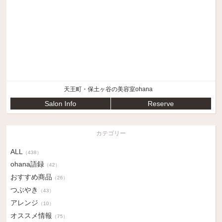
天王町・保土ヶ谷の美容室ohana
Salon Info
Reserve
カテゴリー
ALL
（438）
ohana語録
（42）
おすすめ商品
（26）
つぶやき
（43）
アレンジ
（10）
オススメ情報
（75）