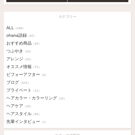
カテゴリー
ALL
（438）
ohana語録
（42）
おすすめ商品
（26）
つぶやき
（43）
アレンジ
（10）
オススメ情報
（75）
ビフォーアフター
（8）
ブログ
（415）
プライベート
（12）
ヘアカラー・カラーリング
（24）
ヘアケア
（29）
ヘアスタイル
（46）
先輩インタビュー
（1）