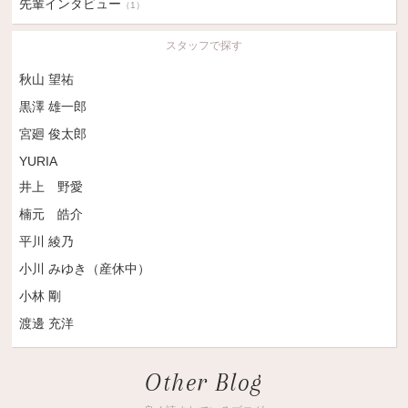
先輩インタビュー
（1）
スタッフで探す
秋山 望祐
黒澤 雄一郎
宮廻 俊太郎
YURIA
井上 野愛
楠元 皓介
平川 綾乃
小川 みゆき（産休中）
小林 剛
渡邊 充洋
Other Blog