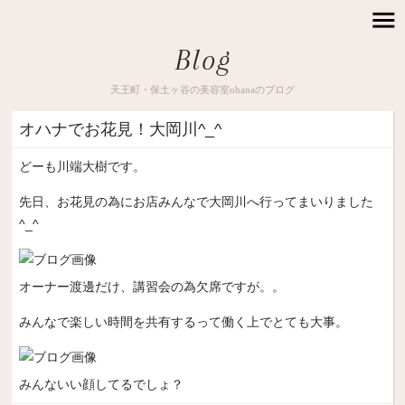
Blog
天王町・保土ヶ谷の美容室ohanaのブログ
オハナでお花見！大岡川^_^
どーも川端大樹です。
先日、お花見の為にお店みんなで大岡川へ行ってまいりました
^_^
オーナー渡邊だけ、講習会の為欠席ですが。。
みんなで楽しい時間を共有するって働く上でとても大事。
みんないい顔してるでしょ？