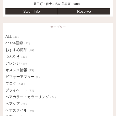
天王町・保土ヶ谷の美容室ohana
Salon Info
Reserve
カテゴリー
ALL
（438）
ohana語録
（42）
おすすめ商品
（26）
つぶやき
（43）
アレンジ
（10）
オススメ情報
（75）
ビフォーアフター
（8）
ブログ
（415）
プライベート
（12）
ヘアカラー・カラーリング
（24）
ヘアケア
（29）
ヘアスタイル
（46）