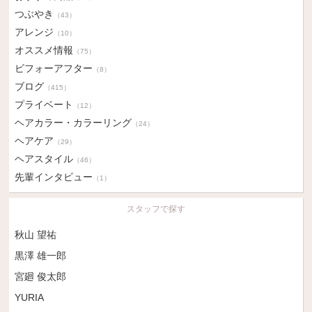
つぶやき
（43）
アレンジ
（10）
オススメ情報
（75）
ビフォーアフター
（8）
ブログ
（415）
プライベート
（12）
ヘアカラー・カラーリング
（24）
ヘアケア
（29）
ヘアスタイル
（46）
先輩インタビュー
（1）
スタッフで探す
秋山 望祐
黒澤 雄一郎
宮廻 俊太郎
YURIA