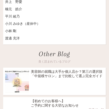
井上 野愛
楠元 皓介
平川 綾乃
小川 みゆき（産休中）
小林 剛
渡邊 充洋
Other Blog
良く読まれているブログ
美容師の就職は大手か個人店か？第三の選択肢
「中規模サロン」まで比較して選ぶ完全ガイド
【初めてのお客様へ】
ご予約に関する大切なお知らせ