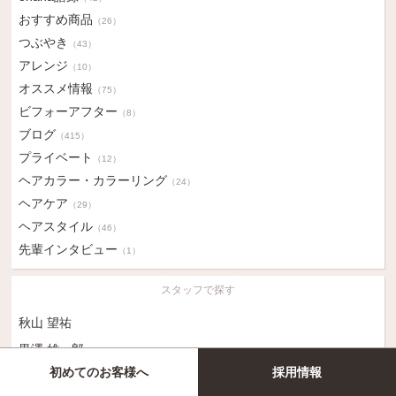
おすすめ商品
（26）
つぶやき
（43）
アレンジ
（10）
オススメ情報
（75）
ビフォーアフター
（8）
ブログ
（415）
プライベート
（12）
ヘアカラー・カラーリング
（24）
ヘアケア
（29）
ヘアスタイル
（46）
先輩インタビュー
（1）
スタッフで探す
秋山 望祐
黒澤 雄一郎
初めてのお客様へ
採用情報
宮廻 俊太郎