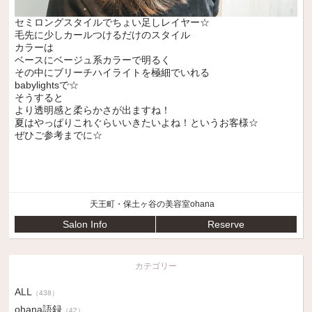
セミロングスタイルでちょい足しレイヤー☆
毛先に少しカールつけるだけのスタイル
カラーは
ベースにベージュ系カラーで明るく
その中にブリーチハイライトを極細でいれる
babylightsで☆
そうすると
より透明感と柔らかさが出ますね！
夏はやっぱりこれぐらいいきたいよね！というお客様☆
ぜひご参考までに☆
天王町・保土ヶ谷の美容室ohana
Salon Info
Reserve
カテゴリー
ALL
（438）
ohana語録
（42）