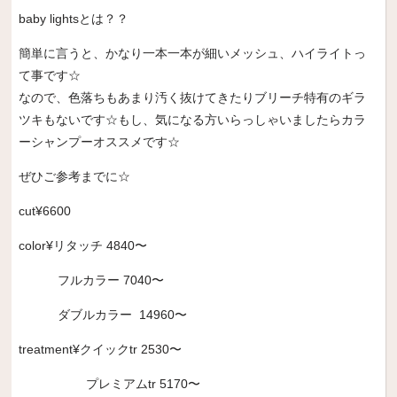
baby lightsとは？？
簡単に言うと、かなり一本一本が細いメッシュ、ハイライトっ
て事です☆
なので、色落ちもあまり汚く抜けてきたりブリーチ特有のギラ
ツキもないです☆もし、気になる方いらっしゃいましたらカラ
ーシャンプーオススメです☆
ぜひご参考までに☆
cut¥6600
color¥
リタッチ
4840
〜
フルカラー
7040
〜
ダブルカラー
14960
〜
treatment¥
クイック
tr 2530
〜
プレミアム
tr 5170
〜