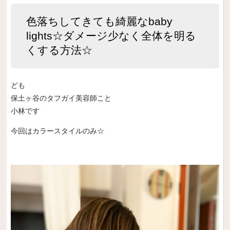
色落ちしてきても綺麗なbaby
lights☆ダメージ少なく全体を明る
くする方法☆
ど
も
保土ヶ谷のタフガイ美容師こと
小林です
今回はカラースタイルのみ☆