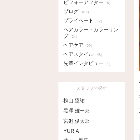
ビフォーアフター
（8）
ブログ
（415）
プライベート
（12）
ヘアカラー・カラーリン
グ
（24）
ヘアケア
（29）
ヘアスタイル
（46）
先輩インタビュー
（1）
スタッフで探す
秋山 望祐
黒澤 雄一郎
宮廻 俊太郎
YURIA