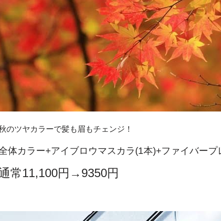
秋のツヤカラーで髪も眉もチェンジ！
全体カラー
+
アイブロウマスカラ
(1
本
)+
ファイバープ
通常
11,100
円
→9350
円