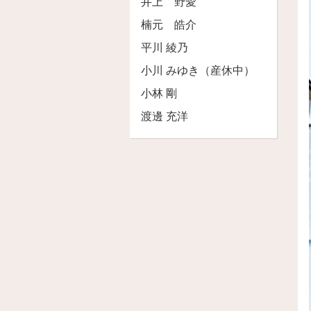
井上 野愛
楠元 皓介
平川 綾乃
小川 みゆき（産休中）
小林 剛
渡邊 充洋