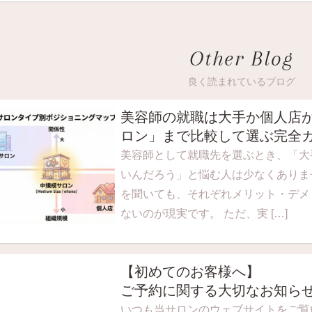
Other Blog
良く読まれているブログ
美容師の就職は大手か個人店
ロン」まで比較して選ぶ完全
美容師として就職先を選ぶとき、「大
いんだろう」と悩む人は少なくありま
を聞いても、それぞれメリット・デメ
ないのが現実です。 ただ、実 […]
【初めてのお客様へ】
ご予約に関する大切なお知ら
いつも当サロンのウェブサイトをご覧