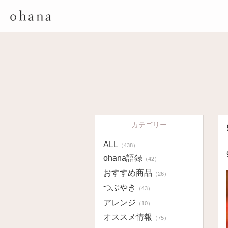
カテゴリー
ALL
（438）
ohana語録
（42）
おすすめ商品
（26）
つぶやき
（43）
アレンジ
（10）
オススメ情報
（75）