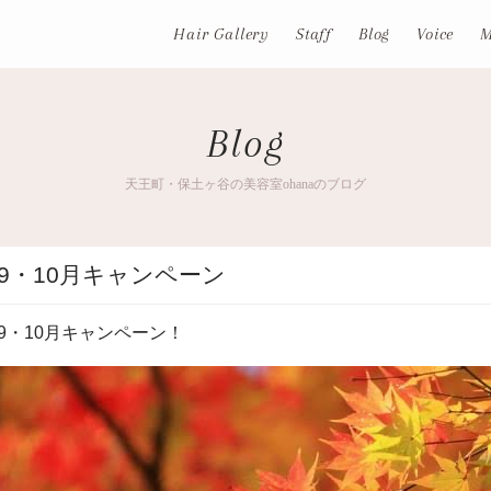
Hair Gallery
Staff
Blog
Voice
M
Blog
天王町・保土ヶ谷の美容室ohanaのブログ
9・10月キャンペーン
9
・
10
月キャンペーン！