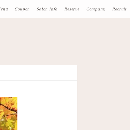
enu
Coupon
Salon Info
Reserve
Company
Recruit