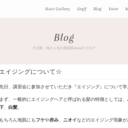
Hair Gallery
Staff
Blog
Voice
M
Blog
天王町・保土ヶ谷の美容室ohanaのブログ
エイジングについて☆
先日、講習会に参加させていただき『エイジング』について学
まず、一般的にエイジングヘアと呼ばれる髪の特徴としては、
下
、
白髪
。
もちろん地肌にも
フケ
や
赤み
、
ニオイ
などのエイジング現象が