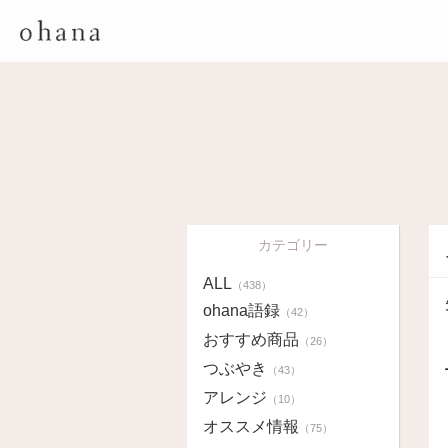
カテゴリー
ALL
（438）
ohana語録
（42）
おすすめ商品
（26）
つぶやき
（43）
アレンジ
（10）
オススメ情報
（75）