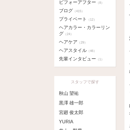
ビフォーアフター
（8）
ブログ
（415）
プライベート
（12）
ヘアカラー・カラーリン
グ
（24）
ヘアケア
（29）
ヘアスタイル
（46）
先輩インタビュー
（1）
スタッフで探す
秋山 望祐
黒澤 雄一郎
宮廻 俊太郎
YURIA