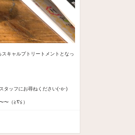
るスキャルプトリートメントとなっ
ッフにお尋ねください(･o･)ゞ
〜（≧∇≦）