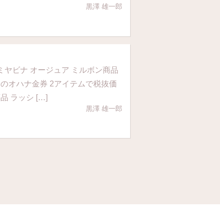
黒澤 雄一郎
 ミヤビナ オージュア ミルボン商品
分のオハナ金券 2アイテムで税抜価
 ラッシ […]
黒澤 雄一郎