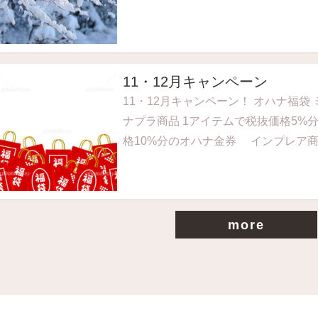
11・12月キャンペーン
11・12月キャンペーン！ オハナ福袋
ナプラ商品 1アイテムで税抜価格5%
格10%分のオハナ金券 インプレア商品
more