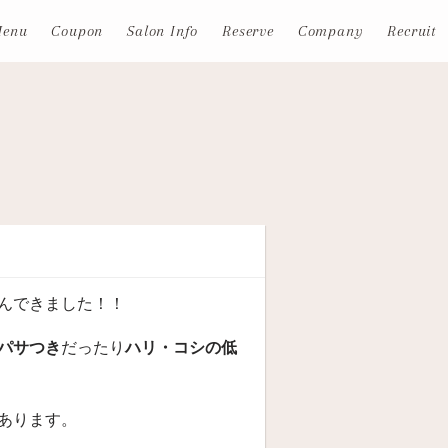
enu
Coupon
Salon Info
Reserve
Company
Recruit
んできました！！
パサつき
だったり
ハリ・コシの低
あります。