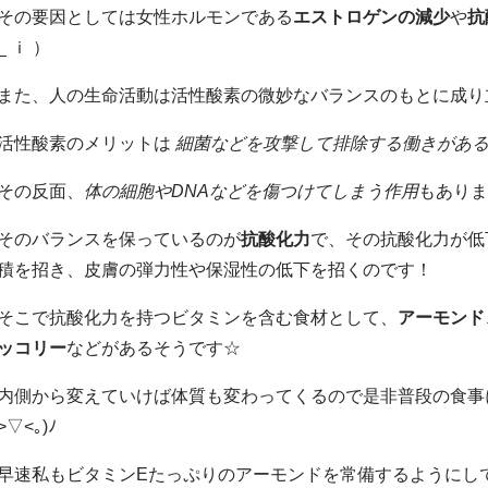
その要因としては女性ホルモンである
エストロゲンの減少
や
抗
_ ｉ ）
また、人の生命活動は活性酸素の微妙なバランスのもとに成り
活性酸素のメリットは
細菌などを攻撃して排除する働きがあ
その反面、
体の細胞やDNAなどを傷つけてしまう作用
もあり
そのバランスを保っているのが
抗酸化力
で、その抗酸化力が低
積を招き、皮膚の弾力性や保湿性の低下を招くのです！
そこで抗酸化力を持つビタミンを含む食材として、
アーモンド
ッコリー
などがあるそうです☆
内側から変えていけば体質も変わってくるので是非普段の食事に
>▽<｡)ﾉ
早速私もビタミンEたっぷりのアーモンドを常備するようにしてい