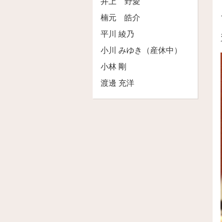
井上 野愛
楠元 皓介
平川 綾乃
小川 みゆき（産休中）
小林 剛
渡邊 充洋