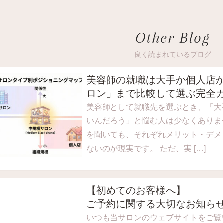
Other Blog
良く読まれているブログ
美容師の就職は大手か個人店
ロン」まで比較して選ぶ完全
美容師として就職先を選ぶとき、「大
いんだろう」と悩む人は少なくありま
を聞いても、それぞれメリット・デメ
ないのが現実です。 ただ、実 […]
【初めてのお客様へ】
ご予約に関する大切なお知ら
いつも当サロンのウェブサイトをご覧