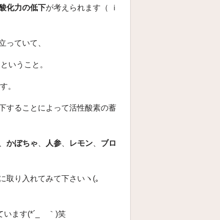
酸化力の低下
が考えられます（ ｉ
立っていて、
る
ということ。
ます。
下することによって活性酸素の蓄
、
かぼちゃ
、
人参
、
レモン
、
ブロ
取り入れてみて下さいヽ(｡
ます(*´_ゝ｀)笑